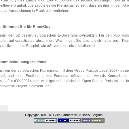
ix du Jury des Lutèce d’Or 2007«. Obwohl das Projekt ursprünglich nur in d
tbewerb antrat, überzeugte es die Preisrichter so sehr, dass sie ihm mit dem Gro
rce-Auszeichnung in Frankreich verliehen.
 Stimmen Sie für PloneGov!
 unter den 52 besten, europäischen E-Government-Projekten. Für den Publikums
fort auf epractice.eu abstimmen. Was hindert Sie also, gleich heute noch Pl
actice.eu - ein Beispiel, wie eGovernment nicht funktioniert.
ommission ausgezeichnet
ist von der europäischen Kommission mit dem »Good Practice Label 2007« ausg
aufgrund einer Empfehlung des European eGovernment Awards Konsortiums
s Lutèce d’Or 2007«, dem wichtigsten französischen Open-Source-Preis, ist dies be
nnovative Projekt in diesem Jahr.
Copyright 2004-
2011
Zea Partners © Brussels, Belgium