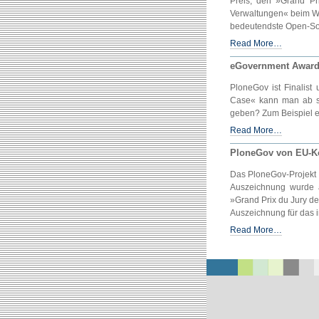
Preis, den »Grand Pr
Verwaltungen« beim Wet
bedeutendste Open-Sou
Read More…
eGovernment Award:
PloneGov ist Finalist
Case« kann man ab so
geben? Zum Beispiel epr
Read More…
PloneGov von EU-K
Das PloneGov-Projekt 
Auszeichnung wurde 
»Grand Prix du Jury de
Auszeichnung für das i
Read More…