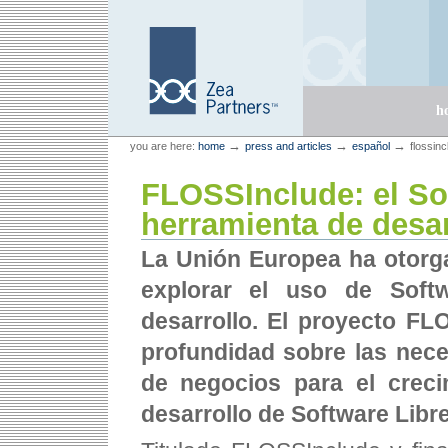
Skip
Skip
to
to
content.
navigation
Sections
h
Personal
Zea Partners
→
→
→
you are here:
home
press and articles
español
flossinc
tools
FLOSSInclude: el So
herramienta de desar
La Unión Europea ha otorga
explorar el uso de Soft
desarrollo. El proyecto FLO
profundidad sobre las neces
de negocios para el creci
desarrollo de Software Libre