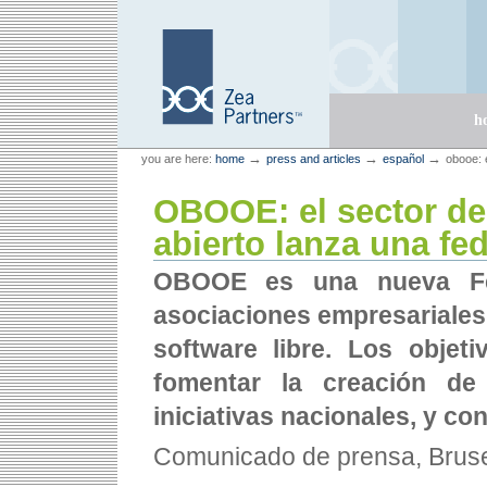
Skip
Skip
to
to
content.
navigation
Sections
h
Personal
Zea Partners
→
→
→
you are here:
home
press and articles
español
obooe: 
tools
OBOOE: el sector de
abierto lanza una fe
OBOOE es una nueva Fe
asociaciones empresariales
software libre. Los objet
fomentar la creación de 
iniciativas nacionales, y con
Comunicado de prensa, Bruse