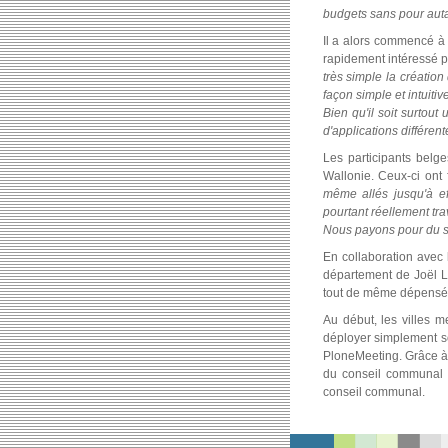
budgets sans pour auta
Il a alors commencé à 
rapidement intéressé 
très simple la création
façon simple et intuiti
Bien qu'il soit surtout
d'applications différen
Les participants belg
Wallonie. Ceux-ci ont
même allés jusqu'à ef
pourtant réellement tr
Nous payons pour du se
En collaboration avec 
département de Joël La
tout de même dépensé l
Au début, les villes m
déployer simplement son
PloneMeeting. Grâce à c
du conseil communal p
conseil communal.