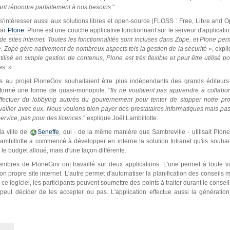
nt répondre parfaitement à nos besoins.
"
s'intéresser aussi aux solutions libres et open-source (FLOSS : Free, Libre and Op
par
Plone
. Plone est une couche applicative fonctionnant sur le serveur d'applicat
 de sites internet. Toutes les fonctionnalités sont incluses dans Zope, et Plone per
ve. Zope gère nativement de nombreux aspects tels la gestion de la sécurité
», expli
 utilisé en simple gestion de contenus, Plone est très flexible et peut être utilisé p
tes.
»
es au projet PloneGov souhaitaient être plus indépendants des grands éditeurs
 formé une forme de quasi-monopole. "
Ils ne voulaient pas apprendre à collabor
fectuer du lobbying auprès du gouvernement pour tenter de stopper notre pro
availler avec eux. Nous voulons bien payer des prestataires informatiques mais p
rvice, pas pour des licences.
" explique Joël Lambillotte.
la ville de
Seneffe
, qui - de la même manière que Sambreville - utilisait Plone
mbillotte a commencé à développer en interne la solution Intranet qu'ils souhaitai
e budget alloué, mais d'une façon différente.
embres de PloneGov ont travaillé sur deux applications. L'une permet à toute vi
 propre site internet. L'autre permet d'automatiser la planification des conseils 
e logiciel, les participants peuvent soumettre des points à traiter durant le consei
eut décider de les accepter ou pas. L'application effectue aussi la générati