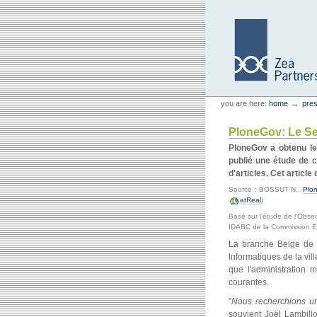
Skip
Skip
to
to
content.
navigation
Personal
Zea Partners
→
you are here:
home
pres
tools
PloneGov: Le Se
PloneGov a obtenu l
publié une étude de c
d'articles. Cet articl
Source : BOSSUT N.,
Plon
atReal
)
Basé sur l'étude de l'Obse
IDABC de la Commission 
La branche Belge de 
Informatiques de la vil
que l'administration
courantes.
"
Nous recherchions un
souvient Joël Lambillot