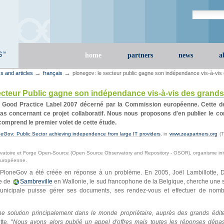
Search Site
advanced s
Sections
home
partners
news
a
→
→
s and articles
français
plonegov: le secteur public gagne son indépendance vis-à-vis
cteur Public gagne son indépendance vis-à-vis des grands
e Good Practice Label 2007 décerné par la Commission européenne. Cette 
as concernant ce projet collaboratif. Nous nous proposons d'en publier le c
e comprend le premier volet de cette étude.
eGov: Public Sector achieving independence from large IT providers
, in
www.zeapartners.org
(T
rvatoire et Forge Open-Source (Open Source Observatory and Repository - OSOR), organisme init
Européenne.
PloneGov a été créée en réponse à un problème. En 2005, Joël Lambillotte, D
le de
Sambreville
en Wallonie, le sud francophone de la Belgique, cherche une so
 municipale puisse gérer ses documents, ses rendez-vous et effectuer de nom
e solution principalement dans le monde propriétaire, auprès des grands éditeu
te. "
Nous avons alors publié un appel d'offres mais toutes les réponses dépa