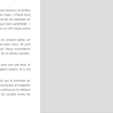
en-Source) et fut très
ions Zope. «
Plone rend
met de les exploiter de
que Joël Lambillotte. «
our un très large panel
 du secteur public en
er avec nous. Ils sont
jet. Nous souhaitions
as de la même manière.
 pour son site web, le
ent obtenir. Ils y ont
lle qui le souhaite de
municipaux et s'appelle
l communal; le référent
on du compte rendu de