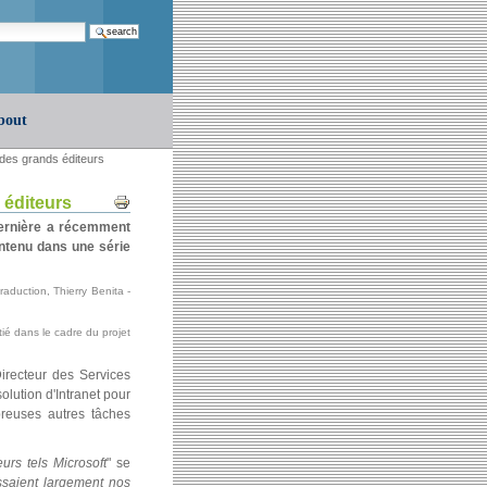
earch…
bout
 des grands éditeurs
Document
 éditeurs
Actions
dernière a récemment
ontenu dans une série
raduction, Thierry Benita -
ié dans le cadre du projet
irecteur des Services
lution d'Intranet pour
breuses autres tâches
rs tels Microsoft
" se
ssaient largement nos