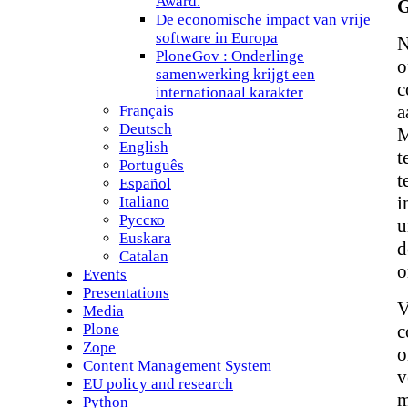
Award.
G
De economische impact van vrije
software in Europa
N
PloneGov : Onderlinge
o
samenwerking krijgt een
c
internationaal karakter
a
Français
Deutsch
M
English
t
Português
t
Español
i
Italiano
Русско
u
Euskara
d
Catalan
o
Events
Presentations
V
Media
Plone
c
Zope
o
Content Management System
v
EU policy and research
m
Python