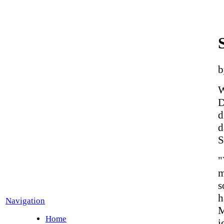
W
D
d
d
S
"
m
s
h
Navigation
M
Home
i