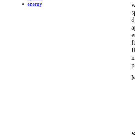
energy
w
s
d
a
e
f
I
m
p
M