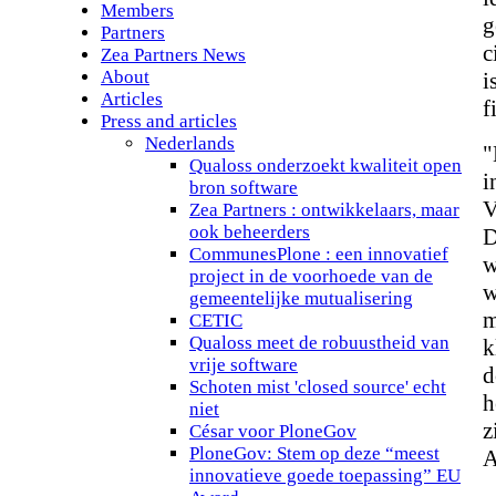
Members
g
Partners
c
Zea Partners News
About
i
Articles
f
Press and articles
Nederlands
"
Qualoss onderzoekt kwaliteit open
i
bron software
V
Zea Partners : ontwikkelaars, maar
ook beheerders
D
CommunesPlone : een innovatief
w
project in de voorhoede van de
w
gemeentelijke mutualisering
m
CETIC
Qualoss meet de robuustheid van
k
vrije software
d
Schoten mist 'closed source' echt
h
niet
z
César voor PloneGov
PloneGov: Stem op deze “meest
A
innovatieve goede toepassing” EU