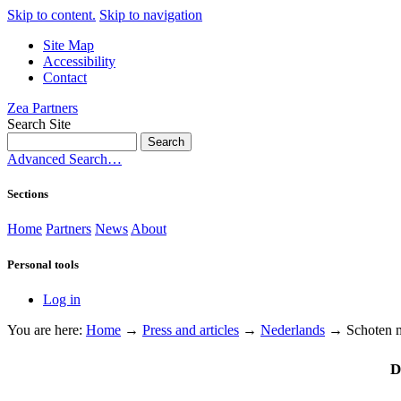
Skip to content.
Skip to navigation
Site Map
Accessibility
Contact
Zea Partners
Search Site
Advanced Search…
Sections
Home
Partners
News
About
Personal tools
Log in
You are here:
Home
→
Press and articles
→
Nederlands
→
Schoten m
D