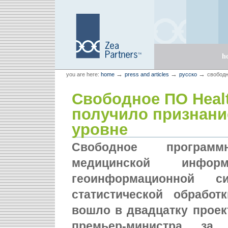
Skip
Skip
to
to
content.
navigation
Sections
h
Personal
Zea Partners
→
→
→
you are here:
home
press and articles
русско
свободн
tools
Свободное ПО Health
получило признани
уровне
Свободное программ
медицинской инфор
геоинформационной 
статистической обработк
вошло в двадцатку проек
премьер-министра з