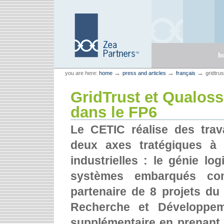
Skip
Skip
to
to
content.
navigation
Sections
h
Personal
Zea Partners
→
→
→
you are here:
home
press and articles
français
gridtru
tools
GridTrust et Qualoss
dans le FP6
Le CETIC réalise des tra
deux axes tratégiques à t
industrielles : le génie lo
systèmes embarqués comm
partenaire de 8 projets d
Recherche et Développem
supplémentaire en prenant 