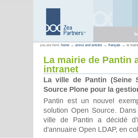
Skip
Skip
to
to
content.
navigation
Sections
h
Personal
Zea Partners
→
→
→
you are here:
home
press and articles
français
la mair
tools
La mairie de Pantin
intranet
La ville de Pantin (Seine
Source Plone pour la gestion
Pantin est un nouvel exempl
solution Open Source. Dans 
ville de Pantin a décidé d'
d'annuaire Open LDAP, en co