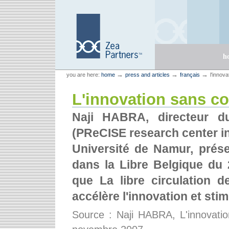
Skip
Skip
to
to
content.
navigation
Sections
h
Personal
Zea Partners
→
→
→
you are here:
home
press and articles
français
l'innov
tools
L'innovation sans co
Naji HABRA, directeur d
(PReCISE research center in
Université de Namur, présen
dans la Libre Belgique du 
que La libre circulation d
accélère l'innovation et stim
Source : Naji HABRA, L'innovatio